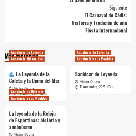
El Gallo de Morón
de
Siguiente
entradas
El Carnaval de Cádiz:
Historia y Tradición de una
Fiesta Internacional
Andalucía de Leyenda
Andalucía de Leyenda
Más historias
Andalucía Misteriosa
Andalucía y sus Pueblos
La Leyenda de la
Sanlúcar de Leyenda
Caleta y la Dama del Mar
Víctor Osuna
11 noviembre, 2025
0
Víctor Osuna
Andalucía es Historia
9 diciembre, 2025
0
Andalucía y sus Pueblos
La leyenda de la Reloja
de Espartinas: historia y
simbolismo
Víctor Osuna