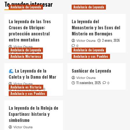
Te pueden interesar
Andalucía de Leyenda
Andalucía de Leyenda
La leyenda de las Tres
La leyenda del
Cruces de Ubrique:
Monasterio y los Ecos del
protección ancestral
Misterio en Bormujos
entre montañas
2 enero, 2026
Víctor Osuna
0
Víctor Osuna
Andalucía de Leyenda
Andalucía de Leyenda
23 enero, 2026
0
Andalucía Misteriosa
Andalucía y sus Pueblos
La Leyenda de la
Sanlúcar de Leyenda
Caleta y la Dama del Mar
Víctor Osuna
11 noviembre, 2025
0
Víctor Osuna
Andalucía es Historia
9 diciembre, 2025
0
Andalucía y sus Pueblos
La leyenda de la Reloja de
Espartinas: historia y
simbolismo
Víctor Osuna