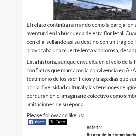
El relato continúa narrando cómo la pareja, en
aventuró en la búsqueda de esta flor letal. Cu
con ella, sellando así su destino con un trágico f
provocaba una muerte lenta y dolorosa, desang
Esta historia, aunque envuelta en el velo de la 
conflictos que marcaron la convivencia en Al-Á
testimonio de los sacrificios y tragedias que 
por la diversidad cultural y las tensiones relig
perduran en el imaginario colectivo como símb
limitaciones de su época.
Please follow and like us:
Navegación
Anterior
Virgen de la Escarihuel