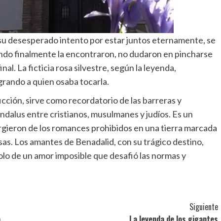
 su desesperado intento por estar juntos eternamente, se
ando finalmente la encontraron, no dudaron en pincharse
inal. La ficticia rosa silvestre, según la leyenda,
rando a quien osaba tocarla.
ficción, sirve como recordatorio de las barreras y
ndalus entre cristianos, musulmanes y judíos. Es un
surgieron de los romances prohibidos en una tierra marcada
iosas. Los amantes de Benadalid, con su trágico destino,
olo de un amor imposible que desafió las normas y
Siguiente
a
La leyenda de los gigantes