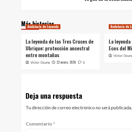
de
entradas
Más historias
Andalucía de Leyenda
Andalucía de 
La leyenda de las Tres Cruces de
La leyenda
Ubrique: protección ancestral
Ecos del M
entre montañas
Víctor Osun
23 enero, 2026
Víctor Osuna
0
Deja una respuesta
Tu dirección de correo electrónico no será publicada.
Comentario
*