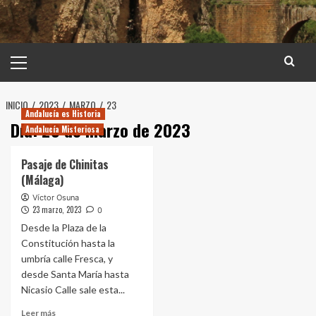
Menú
principal
INICIO
2023
MARZO
23
Andalucía es Historia
Día:
23 de marzo de 2023
Andalucía Misteriosa
Pasaje de Chinitas
(Málaga)
Víctor Osuna
23 marzo, 2023
0
Desde la Plaza de la
Constitución hasta la
umbría calle Fresca, y
desde Santa María hasta
Nicasio Calle sale esta...
Leer
Leer más