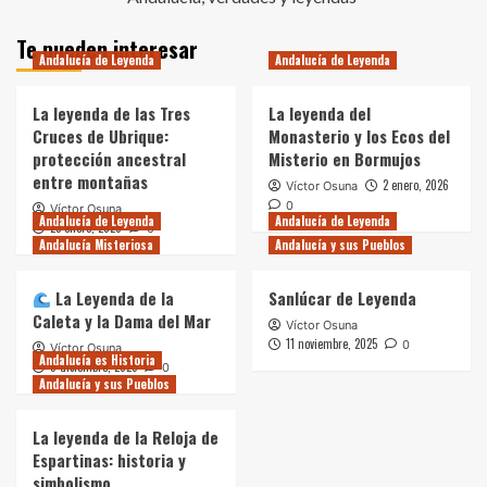
Te pueden interesar
Andalucía de Leyenda
Andalucía de Leyenda
La leyenda de las Tres
La leyenda del
Cruces de Ubrique:
Monasterio y los Ecos del
protección ancestral
Misterio en Bormujos
entre montañas
2 enero, 2026
Víctor Osuna
0
Víctor Osuna
Andalucía de Leyenda
Andalucía de Leyenda
23 enero, 2026
0
Andalucía Misteriosa
Andalucía y sus Pueblos
La Leyenda de la
Sanlúcar de Leyenda
Caleta y la Dama del Mar
Víctor Osuna
11 noviembre, 2025
0
Víctor Osuna
Andalucía es Historia
9 diciembre, 2025
0
Andalucía y sus Pueblos
La leyenda de la Reloja de
Espartinas: historia y
simbolismo